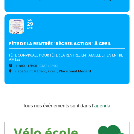
SAM
29
AOUT
FÊTE DE LA RENTRÉE "RÉCREILACTION" À CREIL
FÊTE CONVIVIALE POUR FÊTER LA RENTRÉE EN FAMILLE ET EN ENTRE
AMI.ES
11h00 - 18h00
(GMT+02:00)
Place Saint Médard, Creil
, Place Saint Médard
Tous nos évènements sont dans l'
agenda
.