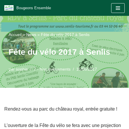
Bougeons Ensemble
Aller
au
contenu
Accueil
»
News
»
Fête du vélo 2017 à Senlis
Fête du vélo 2017 à Senlis
par
sophie
7 - Nos évènements
15/05/2017
Rendez-vous au parc du château royal, entrée gratuite !
L’ouverture de la Fête du vélo se fera avec une projection