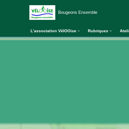
Bougeons Ensemble
Aller
au
L’association VélOOise
Rubriques
Atel
contenu