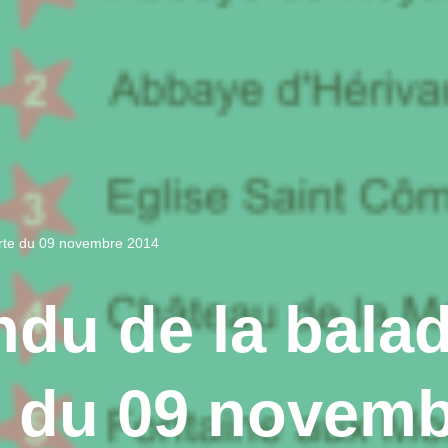
rte du 09 novembre 2014
du de la bala
 du 09 novemb