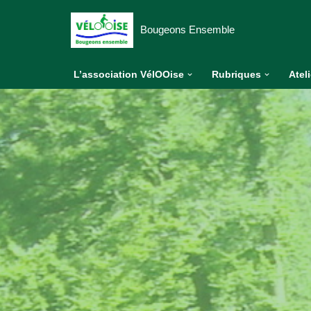
Bougeons Ensemble
Aller
au
L’association VélOOise
Rubriques
Atel
contenu