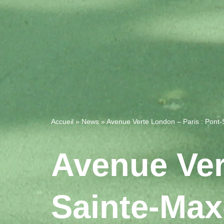
Accueil
»
News
»
Avenue Verte London – Paris : Pont-
Avenue Ver
Sainte-Max