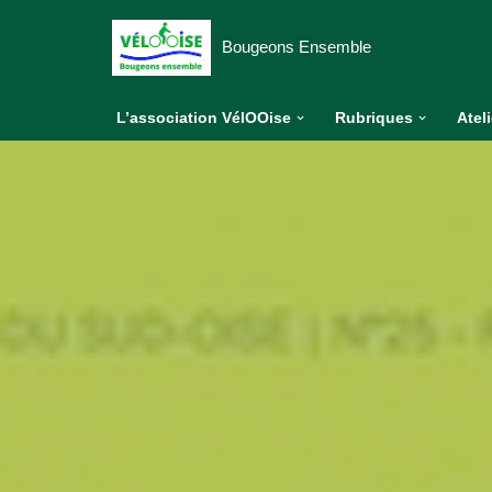
Bougeons Ensemble
Aller
au
L’association VélOOise
Rubriques
Atel
contenu