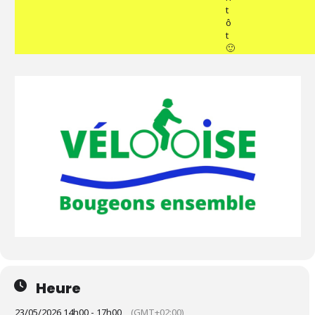
t
ô
t
🙂
Heure
23/05/2026 14h00 - 17h00
(GMT+02:00)