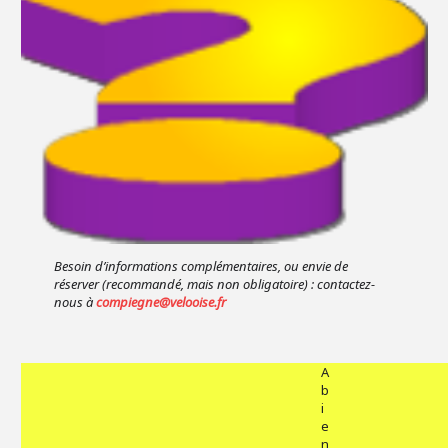
Besoin d’informations complémentaires, ou envie de
réserver (recommandé, mais non obligatoire) : contactez-
nous à
compiegne@velooise.fr
A
b
i
e
n