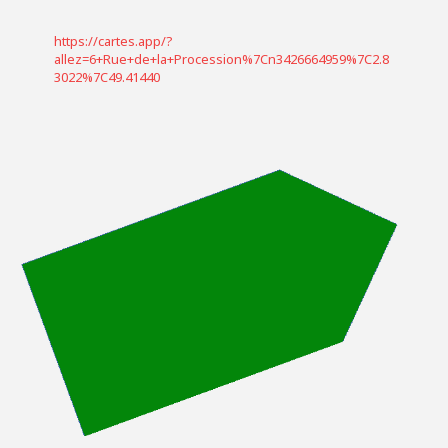
https://cartes.app/?
allez=6+Rue+de+la+Procession%7Cn3426664959%7C2.8
3022%7C49.41440