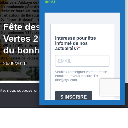
mois)
Fête des Voies
Vertes 2011 : Que
du bonheur !!
26/09/2011
 site, nous supposerons que vous en êtes satisfait.