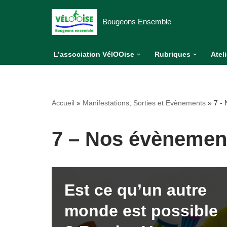
Bougeons Ensemble
Aller
au
L’association VélOOise
Rubriques
Atel
contenu
Accueil
»
Manifestations, Sorties et Evènements
»
7 -
7 – Nos évènemen
Est ce qu’un autre
monde est possible