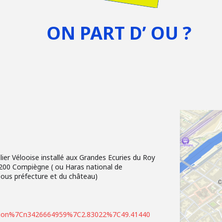
ON PART D’ OU ?
elier Vélooise installé aux Grandes Ecuries du Roy
0200 Compiègne ( ou Haras national de
sous préfecture et du château)
sion%7Cn3426664959%7C2.83022%7C49.41440