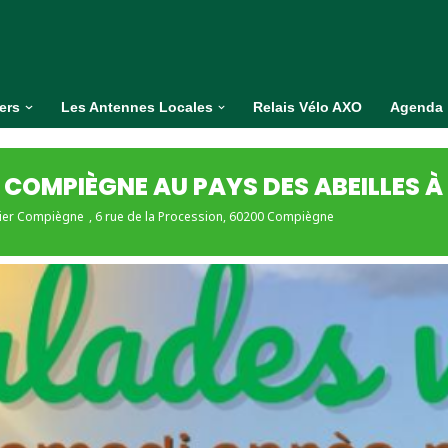
iers
Les Antennes Locales
Relais Vélo AXO
Agenda
 COMPIÈGNE AU PAYS DES ABEILLES 
lier Compiègne
, 6 rue de la Procession, 60200 Compiègne