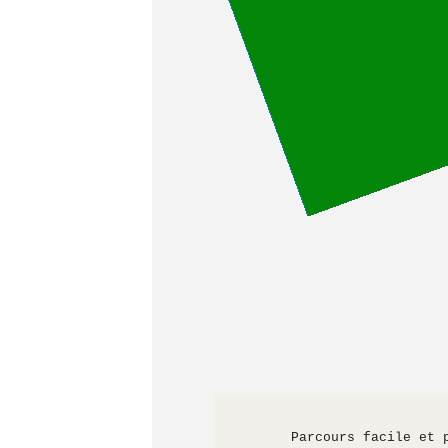
      Parcours facile et plat, menant à la cité des Bateliers de Longueil Annel. Une halte est programmée aux 