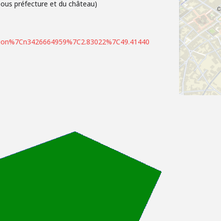
sous préfecture et du château)
sion%7Cn3426664959%7C2.83022%7C49.41440