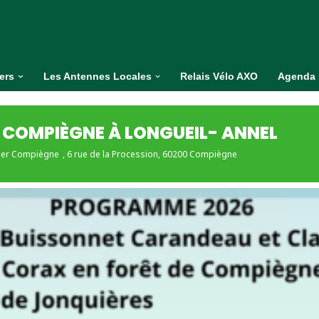
iers
Les Antennes Locales
Relais Vélo AXO
Agenda
 COMPIÈGNE À LONGUEIL- ANNEL
lier Compiègne
, 6 rue de la Procession, 60200 Compiègne