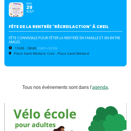
SAM
29
AOUT
FÊTE DE LA RENTRÉE "RÉCREILACTION" À CREIL
FÊTE CONVIVIALE POUR FÊTER LA RENTRÉE EN FAMILLE ET EN ENTRE
AMI.ES
11h00 - 18h00
(GMT+02:00)
Place Saint Médard, Creil
, Place Saint Médard
Tous nos évènements sont dans l'
agenda
.