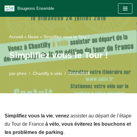
Bougeons Ensemble
Aller
au
contenu
Accueil
»
News
»
Simplifiez vous le Tour !
Simplifiez vous le Tour !
par
phire
Chantilly à vélo
30/06/2016
Simplifiez vous la vie
,
venez
assister au départ de l’étape
du Tour de France
à vélo, vous éviterez les bouchons et
les problèmes de parking
.