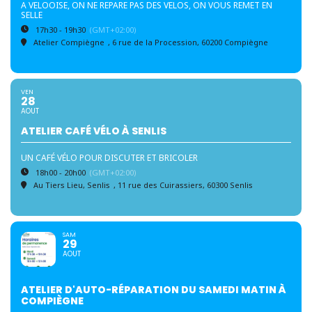
A VELOOISE, ON NE REPARE PAS DES VELOS, ON VOUS REMET EN
SELLE
17h30 - 19h30
(GMT+02:00)
Atelier Compiègne
, 6 rue de la Procession, 60200 Compiègne
VEN
28
AOUT
ATELIER CAFÉ VÉLO À SENLIS
UN CAFÉ VÉLO POUR DISCUTER ET BRICOLER
18h00 - 20h00
(GMT+02:00)
Au Tiers Lieu, Senlis
, 11 rue des Cuirassiers, 60300 Senlis
SAM
29
AOUT
ATELIER D'AUTO-RÉPARATION DU SAMEDI MATIN À
COMPIÈGNE