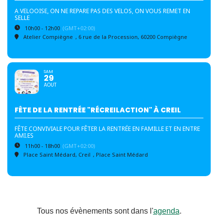
A VELOOISE, ON NE REPARE PAS DES VELOS, ON VOUS REMET EN
SELLE
10h00 - 12h00
(GMT+02:00)
Atelier Compiègne
, 6 rue de la Procession, 60200 Compiègne
SAM
29
AOUT
FÊTE DE LA RENTRÉE "RÉCREILACTION" À CREIL
FÊTE CONVIVIALE POUR FÊTER LA RENTRÉE EN FAMILLE ET EN ENTRE
AMI.ES
11h00 - 18h00
(GMT+02:00)
Place Saint Médard, Creil
, Place Saint Médard
Tous nos évènements sont dans l'
agenda
.