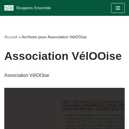
Bougeons Ensemble
Aller
au
contenu
Accueil
»
Archives pour Association VélOOise
Association VélOOise
Association VélOOise