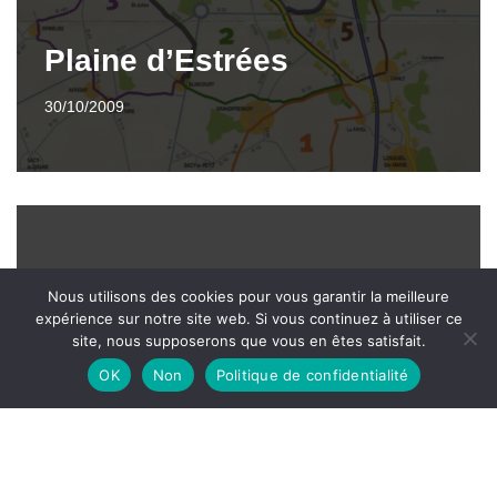
Plaine d’Estrées
30/10/2009
Nous utilisons des cookies pour vous garantir la meilleure
expérience sur notre site web. Si vous continuez à utiliser ce
Les pistes cyclables de
site, nous supposerons que vous en êtes satisfait.
OK
Non
Politique de confidentialité
l’Agglomération de la
Région de Compiègne
30/10/2009