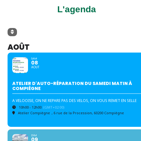
L'agenda
AOÛT
SAM
08
AOUT
ATELIER D'AUTO-RÉPARATION DU SAMEDI MATIN À
COMPIÈGNE
A VELOOISE, ON NE REPARE PAS DES VELOS, ON VOUS REMET EN SELLE
10h00 - 12h00
(GMT+02:00)
Atelier Compiègne
, 6 rue de la Procession, 60200 Compiègne
DIM
09