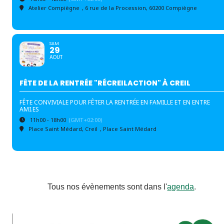
Atelier Compiègne
, 6 rue de la Procession, 60200 Compiègne
SAM
29
AOUT
FÊTE DE LA RENTRÉE "RÉCREILACTION" À CREIL
FÊTE CONVIVIALE POUR FÊTER LA RENTRÉE EN FAMILLE ET EN ENTRE
AMI.ES
11h00 - 18h00
(GMT+02:00)
Place Saint Médard, Creil
, Place Saint Médard
Tous nos évènements sont dans l'
agenda
.