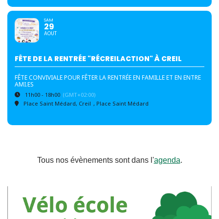
SAM
29
AOUT
FÊTE DE LA RENTRÉE "RÉCREILACTION" À CREIL
FÊTE CONVIVIALE POUR FÊTER LA RENTRÉE EN FAMILLE ET EN ENTRE
AMI.ES
11h00 - 18h00
(GMT+02:00)
Place Saint Médard, Creil
, Place Saint Médard
Tous nos évènements sont dans l'
agenda
.