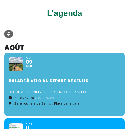
L'agenda
AOÛT
DIM
09
AOUT
BALADE À VÉLO AU DÉPART DE SENLIS
DÉCOUVREZ SENLIS ET SES ALENTOURS À VÉLO
9h30 - 12h00
(GMT+02:00)
Gare routiere de Senlis
, Place de la gare
MAR
11