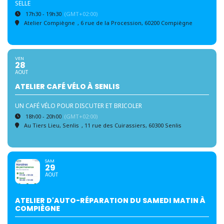
SELLE
17h30 - 19h30
(GMT+02:00)
Atelier Compiègne
, 6 rue de la Procession, 60200 Compiègne
VEN
28
AOUT
ATELIER CAFÉ VÉLO À SENLIS
UN CAFÉ VÉLO POUR DISCUTER ET BRICOLER
18h00 - 20h00
(GMT+02:00)
Au Tiers Lieu, Senlis
, 11 rue des Cuirassiers, 60300 Senlis
SAM
29
AOUT
ATELIER D'AUTO-RÉPARATION DU SAMEDI MATIN À
COMPIÈGNE