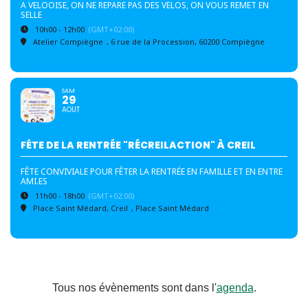
A VELOOISE, ON NE REPARE PAS DES VELOS, ON VOUS REMET EN
SELLE
10h00 - 12h00
(GMT+02:00)
Atelier Compiègne
, 6 rue de la Procession, 60200 Compiègne
SAM
29
AOUT
FÊTE DE LA RENTRÉE "RÉCREILACTION" À CREIL
FÊTE CONVIVIALE POUR FÊTER LA RENTRÉE EN FAMILLE ET EN ENTRE
AMI.ES
11h00 - 18h00
(GMT+02:00)
Place Saint Médard, Creil
, Place Saint Médard
Tous nos évènements sont dans l'
agenda
.