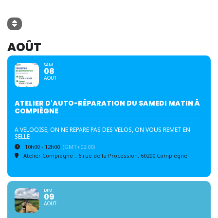
AOÛT
SAM
08
AOUT
ATELIER D'AUTO-RÉPARATION DU SAMEDI MATIN À
COMPIÈGNE
A VELOOISE, ON NE REPARE PAS DES VELOS, ON VOUS REMET EN
SELLE
10h00 - 12h00
(GMT+02:00)
Atelier Compiègne
, 6 rue de la Procession, 60200 Compiègne
DIM
09
AOUT