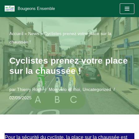
Bougeons Ensemble
Aller
au
Accueil
»
News
»
Cyclistes prenez votre place sur la
contenu
chaussée !
Cyclistes prenez votre place
sur la chaussée !
par
Thierry Roch
Mon vélo et moi
,
Uncategorized
02/09/2025
Pour la sécurité du cycliste, la place sur la chaussée est