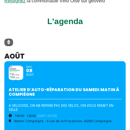
Rejoignez
la communauté Vélo Oise sur géovélo
L'agenda
AOÛT
SAM
08
AOUT
ATELIER D'AUTO-RÉPARATION DU SAMEDI MATIN À
COMPIÈGNE
A VELOOISE, ON NE REPARE PAS DES VELOS, ON VOUS REMET EN
SELLE
10h00 - 12h00
(GMT+02:00)
Atelier Compiègne
, 6 rue de la Procession, 60200 Compiègne