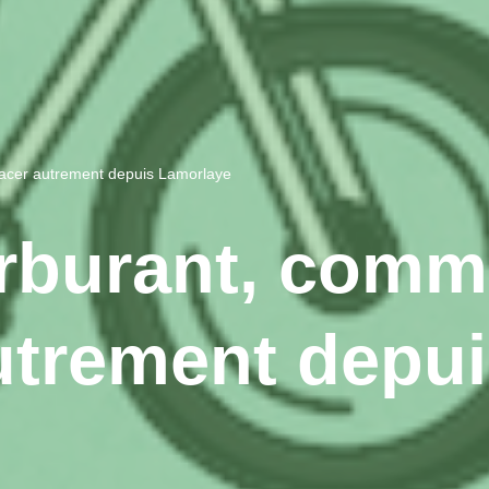
acer autrement depuis Lamorlaye
rburant, comm
utrement depu