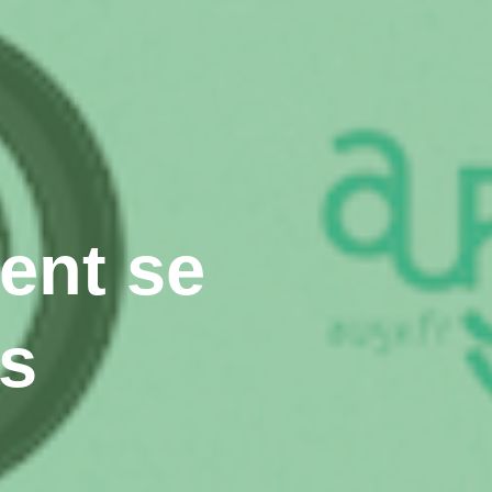
ent se
is