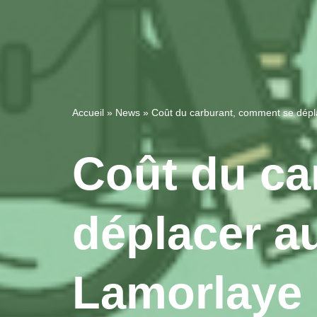
Accueil
»
News
»
Coût du carburant, comment se dépl
Coût du ca
déplacer a
Lamorlaye