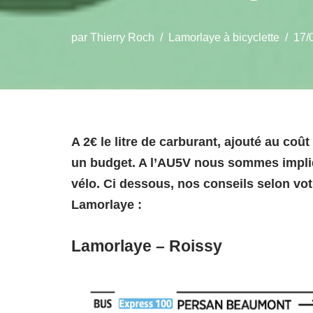
par
Thierry Roch
Lamorlaye à bicyclette
17/
A 2€ le litre de carburant, ajouté au coû
un budget. A l’AU5V nous sommes impliq
vélo. Ci dessous, nos conseils selon vo
Lamorlaye :
Lamorlaye – Roissy