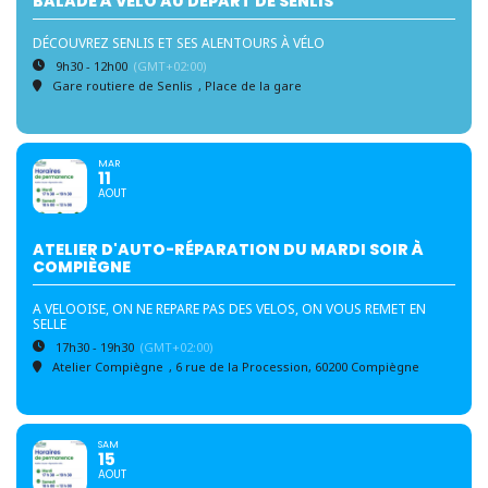
BALADE À VÉLO AU DÉPART DE SENLIS
DÉCOUVREZ SENLIS ET SES ALENTOURS À VÉLO
9h30 - 12h00
(GMT+02:00)
Gare routiere de Senlis
, Place de la gare
MAR
11
AOUT
ATELIER D'AUTO-RÉPARATION DU MARDI SOIR À
COMPIÈGNE
A VELOOISE, ON NE REPARE PAS DES VELOS, ON VOUS REMET EN
SELLE
17h30 - 19h30
(GMT+02:00)
Atelier Compiègne
, 6 rue de la Procession, 60200 Compiègne
SAM
15
AOUT