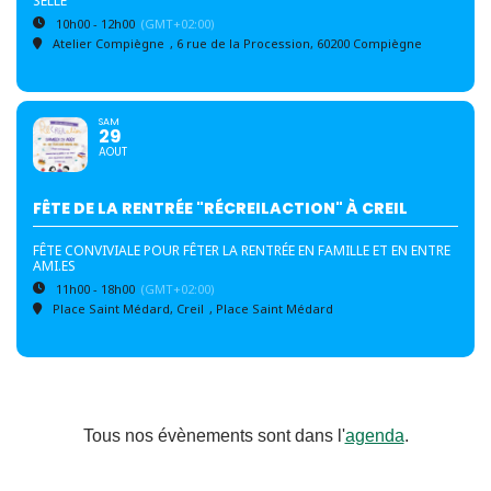
SELLE
10h00 - 12h00
(GMT+02:00)
Atelier Compiègne
, 6 rue de la Procession, 60200 Compiègne
SAM
29
AOUT
FÊTE DE LA RENTRÉE "RÉCREILACTION" À CREIL
FÊTE CONVIVIALE POUR FÊTER LA RENTRÉE EN FAMILLE ET EN ENTRE
AMI.ES
11h00 - 18h00
(GMT+02:00)
Place Saint Médard, Creil
, Place Saint Médard
Tous nos évènements sont dans l'
agenda
.