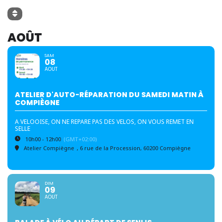
AOÛT
SAM
08
AOUT
ATELIER D'AUTO-RÉPARATION DU SAMEDI MATIN À
COMPIÈGNE
A VELOOISE, ON NE REPARE PAS DES VELOS, ON VOUS REMET EN
SELLE
10h00 - 12h00
(GMT+02:00)
Atelier Compiègne
, 6 rue de la Procession, 60200 Compiègne
DIM
09
AOUT