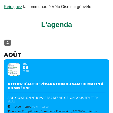
Rejoignez
la communauté Vélo Oise sur géovélo
L'agenda
AOÛT
SAM
08
AOUT
ATELIER D'AUTO-RÉPARATION DU SAMEDI MATIN À
COMPIÈGNE
A VELOOISE, ON NE REPARE PAS DES VELOS, ON VOUS REMET EN
SELLE
10h00 - 12h00
(GMT+02:00)
Atelier Compiègne
, 6 rue de la Procession, 60200 Compiègne