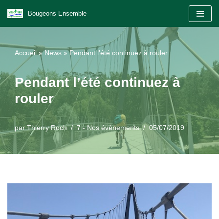
Bougeons Ensemble
Aller
au
Accueil
»
News
»
Pendant l’été continuez à rouler
contenu
Pendant l’été continuez à
rouler
par
Thierry Roch
7 - Nos évènements
05/07/2019