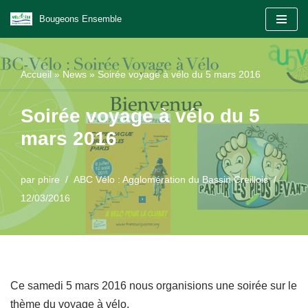
Bougeons Ensemble
Aller
au
Accueil
»
News
»
Soirée voyage à vélo du 5 mars 2016
contenu
Soirée voyage à vélo du 5
mars 2016
par
phire
ABC Vélo : Agglomération du Bassin Creillois
12/03/2016
Ce samedi 5 mars 2016 nous organisions une soirée sur le
thème du voyage à vélo.