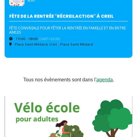
AOUT
FÊTE DE LA RENTRÉE "RÉCREILACTION" À CREIL
FÊTE CONVIVIALE POUR FÊTER LA RENTRÉE EN FAMILLE ET EN ENTRE
AMI.ES
11h00 - 18h00
(GMT+02:00)
Place Saint Médard, Creil
, Place Saint Médard
Tous nos évènements sont dans l'
agenda
.