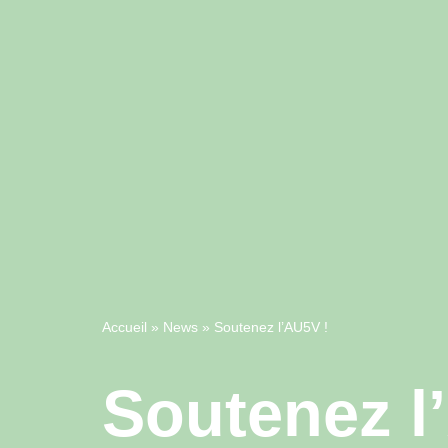
Accueil
»
News
»
Soutenez l’AU5V !
Soutenez l