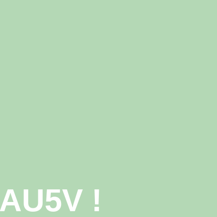
’AU5V !