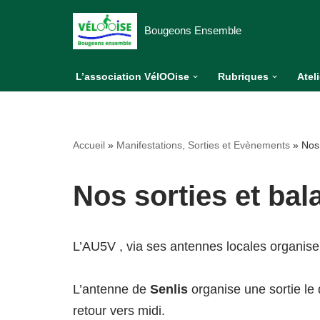
Bougeons Ensemble
Aller
au
L’association VélOOise
Rubriques
Atel
contenu
Accueil
»
Manifestations, Sorties et Evènements
»
Nos 
Nos sorties et bal
L’AU5V , via ses antennes locales organise
L’antenne de
Senlis
organise une sortie l
retour vers midi.