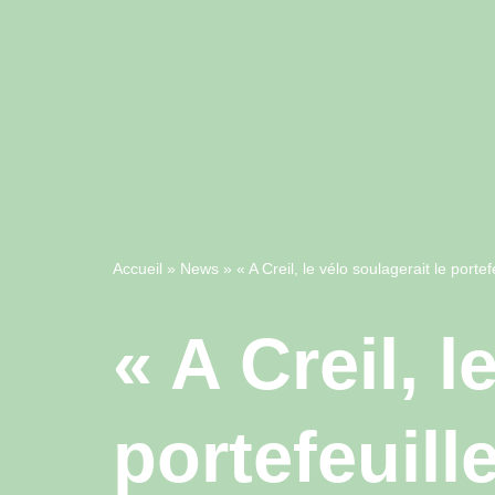
Accueil
»
News
»
« A Creil, le vélo soulagerait le porte
« A Creil, l
portefeuill