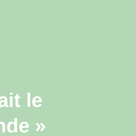
it le
nde »