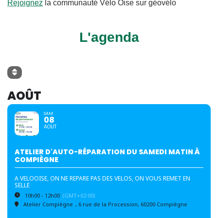
Rejoignez
la communauté Vélo Oise sur géovélo
L'agenda
AOÛT
SAM
08
AOUT
ATELIER D'AUTO-RÉPARATION DU SAMEDI MATIN À
COMPIÈGNE
A VELOOISE, ON NE REPARE PAS DES VELOS, ON VOUS REMET EN
SELLE
10h00 - 12h00
(GMT+02:00)
Atelier Compiègne
, 6 rue de la Procession, 60200 Compiègne