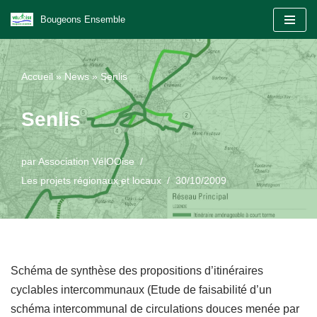
Bougeons Ensemble
Aller
au
Accueil
»
News
»
Senlis
contenu
Senlis
par
Association VélOOise
Les projets régionaux et locaux
30/10/2009
Schéma de synthèse des propositions d’itinéraires
cyclables intercommunaux (Etude de faisabilité d’un
schéma intercommunal de circulations douces menée par