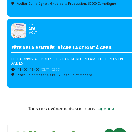
Atelier Compiègne
, 6 rue de la Procession, 60200 Compiègne
SAM
29
AOUT
FÊTE DE LA RENTRÉE "RÉCREILACTION" À CREIL
FÊTE CONVIVIALE POUR FÊTER LA RENTRÉE EN FAMILLE ET EN ENTRE
AMI.ES
11h00 - 18h00
(GMT+02:00)
Place Saint Médard, Creil
, Place Saint Médard
Tous nos évènements sont dans l'
agenda
.