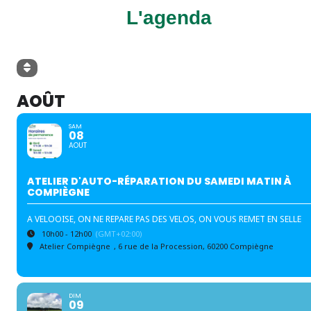
L'agenda
AOÛT
SAM
08
AOUT
ATELIER D'AUTO-RÉPARATION DU SAMEDI MATIN À
COMPIÈGNE
A VELOOISE, ON NE REPARE PAS DES VELOS, ON VOUS REMET EN SELLE
10h00 - 12h00
(GMT+02:00)
Atelier Compiègne
, 6 rue de la Procession, 60200 Compiègne
DIM
09