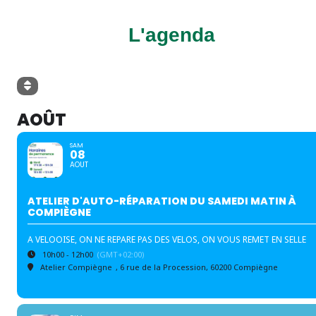
L'agenda
AOÛT
SAM
08
AOUT
ATELIER D'AUTO-RÉPARATION DU SAMEDI MATIN À
COMPIÈGNE
A VELOOISE, ON NE REPARE PAS DES VELOS, ON VOUS REMET EN SELLE
10h00 - 12h00
(GMT+02:00)
Atelier Compiègne
, 6 rue de la Procession, 60200 Compiègne