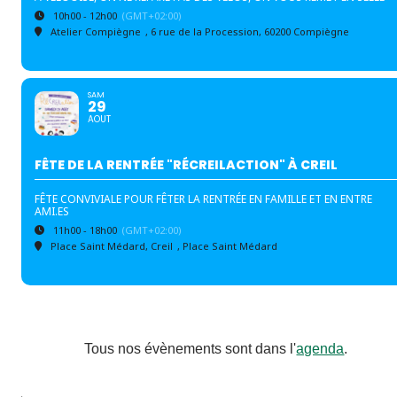
10h00 - 12h00
(GMT+02:00)
Atelier Compiègne
, 6 rue de la Procession, 60200 Compiègne
SAM
29
AOUT
FÊTE DE LA RENTRÉE "RÉCREILACTION" À CREIL
FÊTE CONVIVIALE POUR FÊTER LA RENTRÉE EN FAMILLE ET EN ENTRE
AMI.ES
11h00 - 18h00
(GMT+02:00)
Place Saint Médard, Creil
, Place Saint Médard
Tous nos évènements sont dans l'
agenda
.