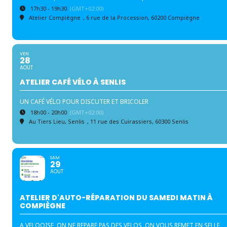
17h30 - 19h30
(GMT+02:00)
Atelier Compiègne
, 6 rue de la Procession, 60200 Compiègne
VEN
28
AOUT
ATELIER CAFÉ VÉLO À SENLIS
UN CAFÉ VÉLO POUR DISCUTER ET BRICOLER
18h00 - 20h00
(GMT+02:00)
Au Tiers Lieu, Senlis
, 11 rue des Cuirassiers, 60300 Senlis
SAM
29
AOUT
ATELIER D'AUTO-RÉPARATION DU SAMEDI MATIN À
COMPIÈGNE
A VELOOISE, ON NE REPARE PAS DES VELOS, ON VOUS REMET EN SELLE