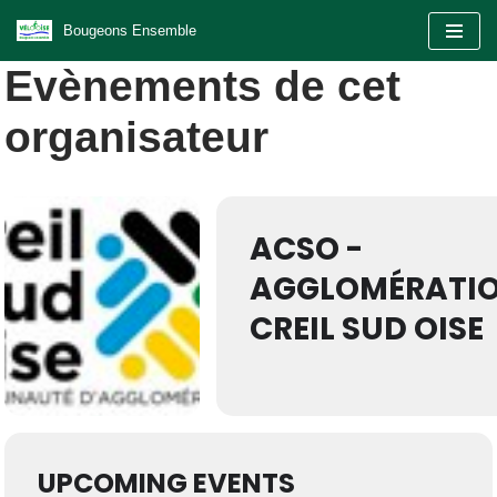
Bougeons Ensemble
Aller
Evènements de cet
au
contenu
organisateur
ACSO -
AGGLOMÉRATI
CREIL SUD OISE
UPCOMING EVENTS