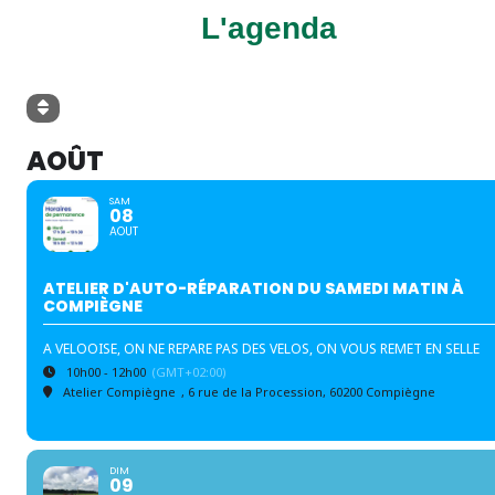
L'agenda
AOÛT
SAM
08
AOUT
ATELIER D'AUTO-RÉPARATION DU SAMEDI MATIN À
COMPIÈGNE
A VELOOISE, ON NE REPARE PAS DES VELOS, ON VOUS REMET EN SELLE
10h00 - 12h00
(GMT+02:00)
Atelier Compiègne
, 6 rue de la Procession, 60200 Compiègne
DIM
09