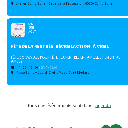
Atelier Compiègne
, 6 rue de la Procession, 60200 Compiègne
SAM
29
AOUT
FÊTE DE LA RENTRÉE "RÉCREILACTION" À CREIL
FÊTE CONVIVIALE POUR FÊTER LA RENTRÉE EN FAMILLE ET EN ENTRE
AMI.ES
11h00 - 18h00
(GMT+02:00)
Place Saint Médard, Creil
, Place Saint Médard
Tous nos évènements sont dans l'
agenda
.