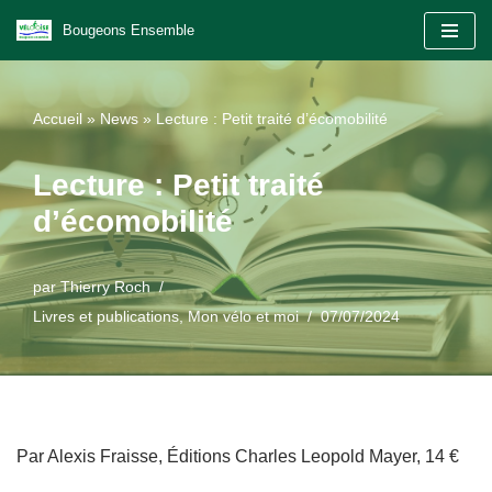
Bougeons Ensemble
Aller
au
Accueil
»
News
»
Lecture : Petit traité d’écomobilité
contenu
Lecture : Petit traité
d’écomobilité
par
Thierry Roch
Livres et publications
,
Mon vélo et moi
07/07/2024
Par Alexis Fraisse, Éditions Charles Leopold Mayer, 14 €