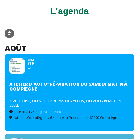
L'agenda
AOÛT
SAM
08
AOUT
ATELIER D'AUTO-RÉPARATION DU SAMEDI MATIN À
COMPIÈGNE
A VELOOISE, ON NE REPARE PAS DES VELOS, ON VOUS REMET EN
SELLE
10h00 - 12h00
(GMT+02:00)
Atelier Compiègne
, 6 rue de la Procession, 60200 Compiègne