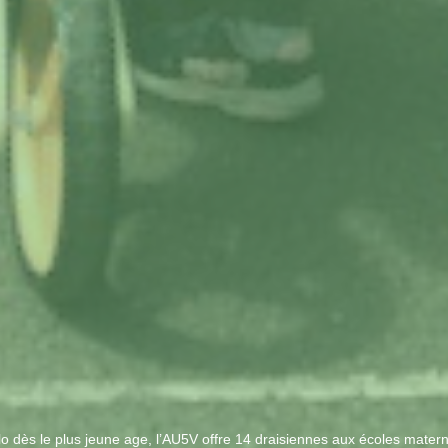
 dès le plus jeune age, l’AU5V offre 14 draisiennes aux écoles maternell