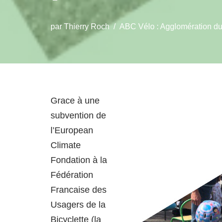
par
Thierry Roch
ABC Vélo : Agglomération du 
Grace à une
subvention de
l’European
Climate
Fondation à la
Fédération
Francaise des
Usagers de la
Bicyclette (la