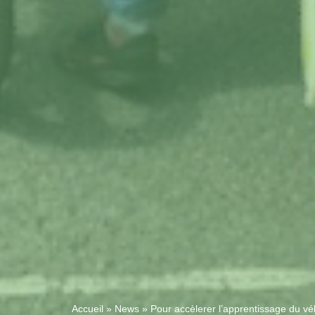
Accueil
»
News
»
Pour accèlerer l’apprentissage du vélo