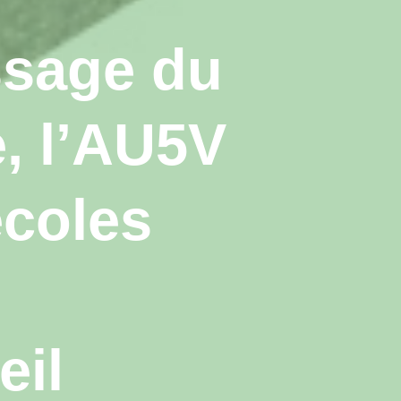
ssage du
e, l’AU5V
écoles
eil