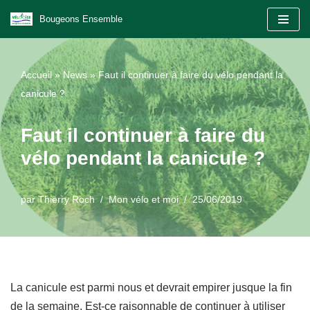
Bougeons Ensemble
Aller
au
Accueil
»
News
»
Faut il continuer à faire du vélo pendant la
contenu
canicule ?
Faut il continuer à faire du
vélo pendant la canicule ?
par
Thierry Roch
Mon vélo et moi
25/06/2019
La canicule est parmi nous et devrait empirer jusque la fin
de la semaine. Est-ce raisonnable de continuer à utiliser