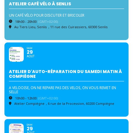
ATELIER CAFÉ VÉLO À SENLIS
UN CAFÉ VÉLO POUR DISCUTER ET BRICOLER
18h00 - 20h00
(GMT+02:00)
Au Tiers Lieu, Senlis
, 11 rue des Cuirassiers, 60300 Senlis
SAM
29
AOUT
ATELIER D'AUTO-RÉPARATION DU SAMEDI MATIN À
COMPIÈGNE
A VELOOISE, ON NE REPARE PAS DES VELOS, ON VOUS REMET EN
SELLE
10h00 - 12h00
(GMT+02:00)
Atelier Compiègne
, 6 rue de la Procession, 60200 Compiègne
SAM
29
AOUT