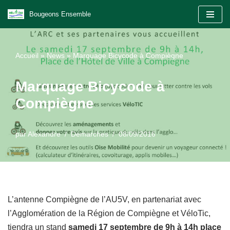
Bougeons Ensemble
Aller
au
Accueil
»
News
»
Marquage Bicycode à Compiègne
contenu
Marquage Bicycode à
Compiègne
par
Alexandre
Démarches
08/09/2016
L’antenne Compiègne de l’AU5V, en partenariat avec
l’Agglomération de la Région de Compiègne et VéloTic,
tiendra un stand
samedi 17 septembre de 9h à 14h place