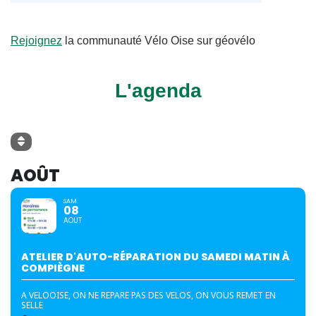
Rejoignez
la communauté Vélo Oise sur géovélo
L'agenda
AOÛT
SAM
08
AOUT
ATELIER D'AUTO-RÉPARATION DU SAMEDI MATIN À
COMPIÈGNE
A VELOOISE, ON NE REPARE PAS DES VELOS, ON VOUS REMET EN
SELLE