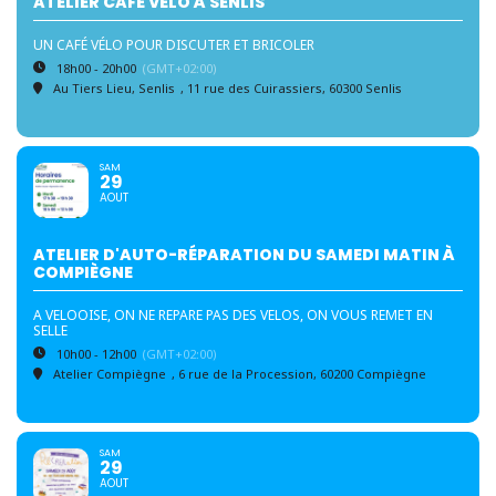
ATELIER CAFÉ VÉLO À SENLIS
UN CAFÉ VÉLO POUR DISCUTER ET BRICOLER
18h00 - 20h00
(GMT+02:00)
Au Tiers Lieu, Senlis
, 11 rue des Cuirassiers, 60300 Senlis
SAM
29
AOUT
ATELIER D'AUTO-RÉPARATION DU SAMEDI MATIN À
COMPIÈGNE
A VELOOISE, ON NE REPARE PAS DES VELOS, ON VOUS REMET EN
SELLE
10h00 - 12h00
(GMT+02:00)
Atelier Compiègne
, 6 rue de la Procession, 60200 Compiègne
SAM
29
AOUT