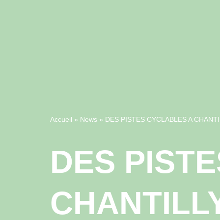
Accueil
»
News
»
DES PISTES CYCLABLES A CHANTI
DES PIST
CHANTILLY