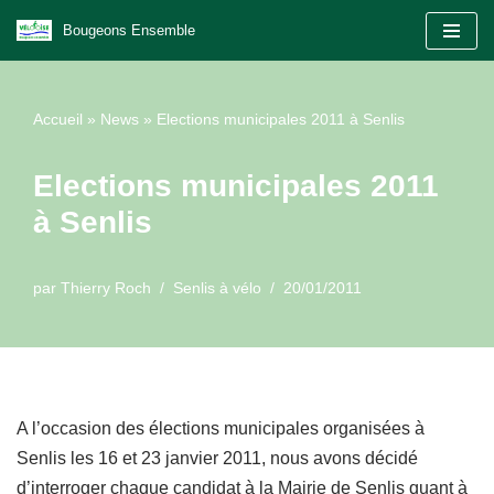
Bougeons Ensemble
Aller
au
Accueil
»
News
»
Elections municipales 2011 à Senlis
contenu
Elections municipales 2011
à Senlis
par
Thierry Roch
Senlis à vélo
20/01/2011
A l’occasion des élections municipales organisées à
Senlis les 16 et 23 janvier 2011, nous avons décidé
d’interroger chaque candidat à la Mairie de Senlis quant à