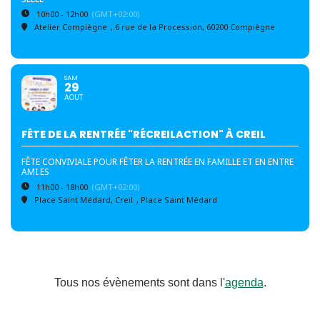
10h00 - 12h00
(GMT+02:00)
Atelier Compiègne
, 6 rue de la Procession, 60200 Compiègne
SAM
29
AOUT
FÊTE DE LA RENTRÉE "RÉCREILACTION" À CREIL
FÊTE CONVIVIALE POUR FÊTER LA RENTRÉE EN FAMILLE ET EN ENTRE
AMI.ES
11h00 - 18h00
(GMT+02:00)
Place Saint Médard, Creil
, Place Saint Médard
Tous nos évènements sont dans l'
agenda
.