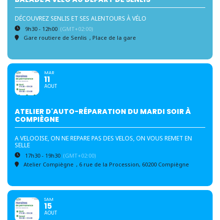
DÉCOUVREZ SENLIS ET SES ALENTOURS À VÉLO
9h30 - 12h00
(GMT+02:00)
Gare routiere de Senlis
, Place de la gare
MAR
11
AOUT
ATELIER D'AUTO-RÉPARATION DU MARDI SOIR À
COMPIÈGNE
A VELOOISE, ON NE REPARE PAS DES VELOS, ON VOUS REMET EN
SELLE
17h30 - 19h30
(GMT+02:00)
Atelier Compiègne
, 6 rue de la Procession, 60200 Compiègne
SAM
15
AOUT