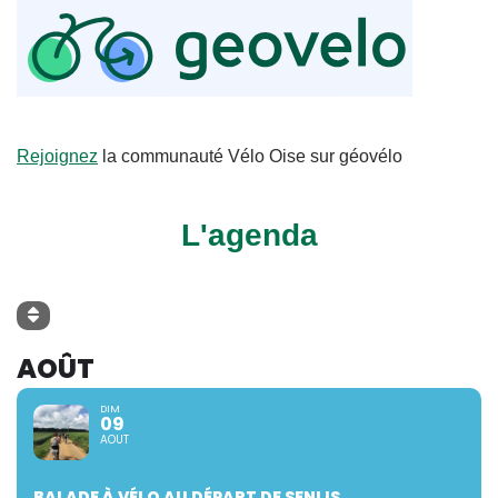
Rejoignez
la communauté Vélo Oise sur géovélo
L'agenda
AOÛT
DIM
09
AOUT
BALADE À VÉLO AU DÉPART DE SENLIS