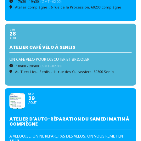
17h30 - 19h30
(GMT+02:00)
Atelier Compiègne
, 6 rue de la Procession, 60200 Compiègne
VEN
28
AOUT
ATELIER CAFÉ VÉLO À SENLIS
UN CAFÉ VÉLO POUR DISCUTER ET BRICOLER
18h00 - 20h00
(GMT+02:00)
Au Tiers Lieu, Senlis
, 11 rue des Cuirassiers, 60300 Senlis
SAM
29
AOUT
ATELIER D'AUTO-RÉPARATION DU SAMEDI MATIN À
COMPIÈGNE
A VELOOISE, ON NE REPARE PAS DES VELOS, ON VOUS REMET EN
SELLE