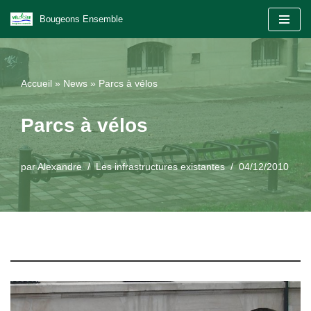
Bougeons Ensemble
Aller
au
contenu
Accueil
»
News
»
Parcs à vélos
Parcs à vélos
par
Alexandre
Les infrastructures existantes
04/12/2010