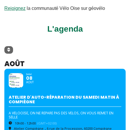
Rejoignez
la communauté Vélo Oise sur géovélo
L'agenda
AOÛT
SAM
08
AOUT
ATELIER D'AUTO-RÉPARATION DU SAMEDI MATIN À
COMPIÈGNE
A VELOOISE, ON NE REPARE PAS DES VELOS, ON VOUS REMET EN
SELLE
10h00 - 12h00
(GMT+02:00)
Atelier Compiègne
, 6 rue de la Procession, 60200 Compiègne