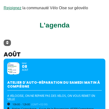
Rejoignez
la communauté Vélo Oise sur géovélo
L'agenda
AOÛT
SAM
08
AOUT
ATELIER D'AUTO-RÉPARATION DU SAMEDI MATIN À
COMPIÈGNE
A VELOOISE, ON NE REPARE PAS DES VELOS, ON VOUS REMET EN
SELLE
10h00 - 12h00
(GMT+02:00)
Atelier Compiègne
, 6 rue de la Procession, 60200 Compiègne