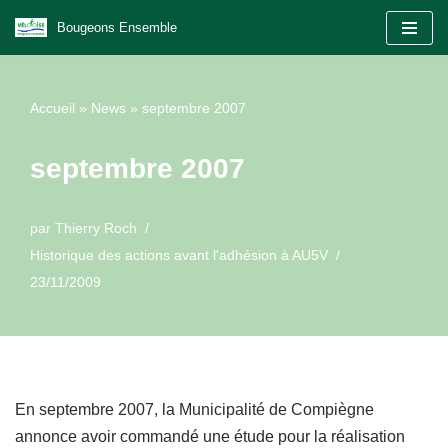
Bougeons Ensemble
Aller
au
Accueil
»
News
»
septembre 2007
contenu
septembre 2007
par
Thierry Roch
Historique des actions avant l'adhésion à AU5V
23/11/2009
En septembre 2007, la Municipalité de Compiègne
annonce avoir commandé une étude pour la réalisation