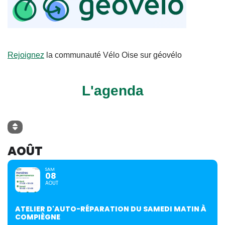
Rejoignez
la communauté Vélo Oise sur géovélo
L'agenda
AOÛT
SAM
08
AOUT
ATELIER D'AUTO-RÉPARATION DU SAMEDI MATIN À
COMPIÈGNE