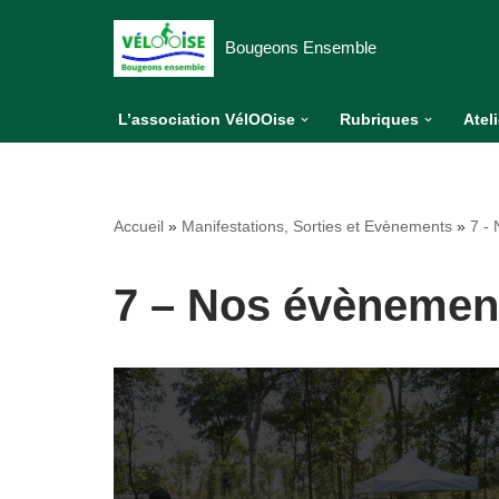
Bougeons Ensemble
Aller
au
L’association VélOOise
Rubriques
Atel
contenu
Accueil
»
Manifestations, Sorties et Evènements
»
7 -
7 – Nos évènemen