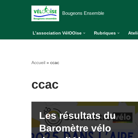
Bougeons Ensemble
Aller
au
L’association VélOOise
Rubriques
Atel
contenu
Accueil
»
ccac
ccac
Les résultats du
Baromètre vélo