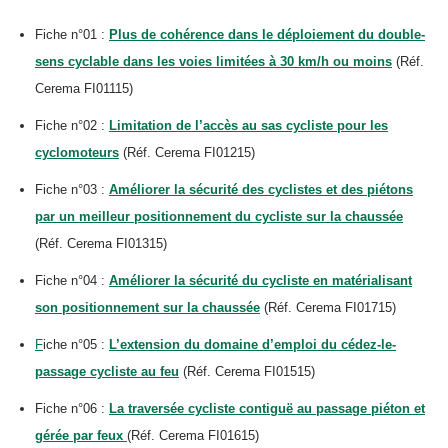
Fiche n°01 :
Plus de cohérence dans le déploiement du double-
sens cyclable dans les voies limitées à 30 km/h ou moins
(Réf.
Cerema FI01115)
Fiche n°02 :
Limitation de l’accès au sas cycliste pour les
cyclomoteurs
(Réf. Cerema FI01215)
Fiche n°03 :
Améliorer la sécurité des cyclistes et des piétons
par un meilleur positionnement du cycliste sur la chaussée
(Réf. Cerema FI01315)
Fiche n°04 :
Améliorer la sécurité du cycliste en matérialisant
son positionnement sur la chaussée
(Réf. Cerema FI01715)
F
iche n°05 :
L’extension du domaine d’emploi du cédez-le-
passage cycliste au feu
(Réf. Cerema FI01515)
Fiche n°06 :
La traversée cycliste contiguë au passage piéton et
gérée par feux
(Réf. Cerema FI01615)