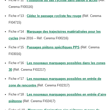
Fiche n°12 :
Possibilité du sas cycliste sans bande d’accès
(Réf.
Cerema FI00116)
Fiche n°13 :
Cédez le passage cycliste feu rouge
(Réf. Cerema
FI04715)
Fiche n°14 :
Marquage des trajectoires matérialisées pour les
cycles
(mai 2016 – Réf. Cerema FI00216)
Fiche n°15 :
Passages piétons spécifiques PPS
(Réf. Cerema
FI03016)
Fiche n°16 :
Les nouveaux marquages possibles dans les zones
30
(Réf. Cerema FI02217)
Fiche n°17 :
Les nouveaux marquages possibles en entrée de
zone de rencontre
(Réf. Cerema FI02317)
Fiche n°18 :
Les nouveaux marquages possibles en entrée d’aire
piétonne
(Réf. Cerema FI02417)