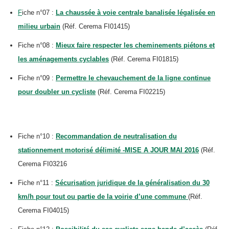
F
iche n°07 :
La chaussée à voie centrale banalisée légalisée en
milieu urbain
(Réf. Cerema FI01415)
Fiche n°08 :
Mieux faire respecter les cheminements piétons et
les aménagements cyclables
(Réf. Cerema FI01815)
Fiche n°09 :
Permettre le chevauchement de la ligne continue
pour doubler un cycliste
(Réf. Cerema FI02215)
Fiche n°10 :
Recommandation de neutralisation du
stationnement motorisé délimité -MISE A JOUR MAI 2016
(Réf.
Cerema FI03216
Fiche n°11 :
Sécurisation juridique de la généralisation du 30
km/h pour tout ou partie de la voirie d’une commune
(Réf.
Cerema FI04015)