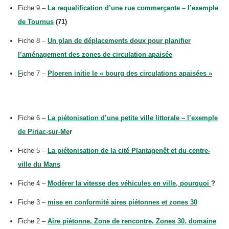
Fiche 9 –
La requalification d’une rue commerçante – l’exemple
de Tournus
(71)
Fiche 8 –
Un plan de déplacements doux pour planifier
l’aménagement des zones de circulation apaisée
F
iche 7 –
Ploeren initie le « bourg des circulations apaisées »
Fiche 6 –
La piétonisation d’une petite ville littorale – l’exemple
de Piriac-sur-Me
r
Fiche 5 –
La piétonisation de la cité Plantagenêt et du centre-
ville du Mans
Fiche 4 –
Modérer la vitesse des véhicules en ville, pourquoi
?
Fiche 3 –
mise en conformité aires piétonnes et zones 30
Fiche 2 –
Aire piétonne, Zone de rencontre, Zones 30, domaine