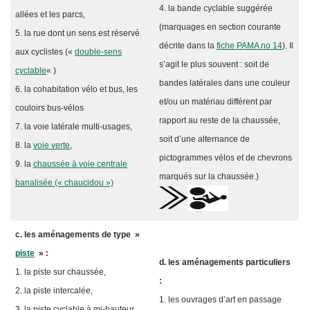
4. la bande cyclable suggérée
allées et les parcs,
(marquages en section courante
5. la rue dont un sens est réservé
décrite dans la
fiche PAMA no 14
). Il
aux cyclistes («
double-sens
s’agit le plus souvent : soit de
cyclable
« )
bandes latérales dans une couleur
6. la cohabitation vélo et bus, les
et/ou un matériau différent par
couloirs bus-vélos
rapport au reste de la chaussée,
7. la voie latérale multi-usages,
soit d’une alternance de
8. la
voie verte
,
pictogrammes vélos et de chevrons
9. la
chaussée à voie centrale
marqués sur la chaussée.)
banalisée (« chaucidou »)
c. les aménagements de type »
piste
» :
d. les aménagements particuliers
1. la piste sur chaussée,
:
2. la piste intercalée,
1. les ouvrages d’art en passage
3. la piste cyclable à mi-hauteur