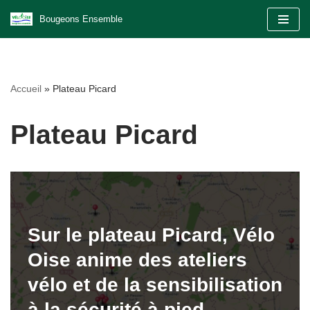
Bougeons Ensemble
Aller
au
contenu
Accueil
»
Plateau Picard
Plateau Picard
Sur le plateau Picard, Vélo
Oise anime des ateliers
vélo et de la sensibilisation
à la sécurité à pied