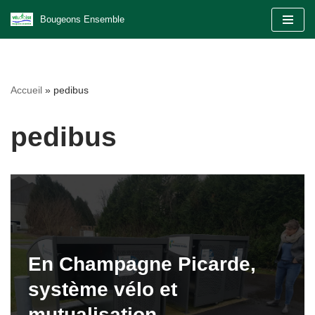
Bougeons Ensemble
Aller
au
contenu
Accueil
»
pedibus
pedibus
En Champagne Picarde,
système vélo et
mutualisation