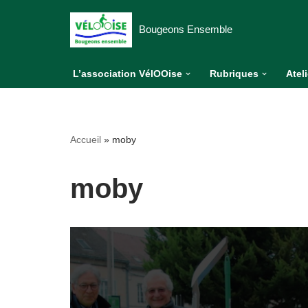
Bougeons Ensemble
Aller
au
L’association VélOOise
Rubriques
Atel
contenu
Accueil
»
moby
moby