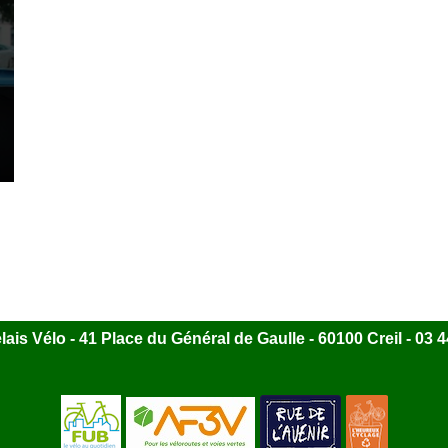
ais Vélo - 41 Place du Général de Gaulle - 60100 Creil - 03