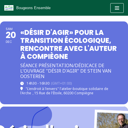
Bougeons Ensemble
Aller
au
SAM
«DÉSIR D'AGIR» POUR LA
contenu
20
TRANSITION ÉCOLOGIQUE,
DEC
RENCONTRE AVEC L'AUTEUR
À COMPIÈGNE
SÉANCE PRÉSENTATION/DÉDICACE DE
L'OUVRAGE "DÉSIR D'AGIR" DE STEIN VAN
OOSTEREN
14h30 - 16h30
(GMT+01:00)
"L'endroit à l'envers" l'atelier-boutique solidaire de
l'Arche
, 15 Rue de l'Étoile, 60200 Compiègne