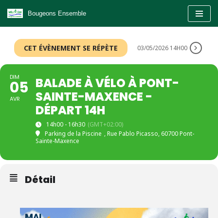
Bougeons Ensemble
Aller
au
CET ÉVÈNEMENT SE RÉPÈTE
03/05/2026 14H00
contenu
DIM
BALADE À VÉLO À PONT-
05
SAINTE-MAXENCE -
AVR
DÉPART 14H
14h00 - 16h30
(GMT+02:00)
Parking de la Piscine
, Rue Pablo Picasso, 60700 Pont-
Sainte-Maxence
Détail