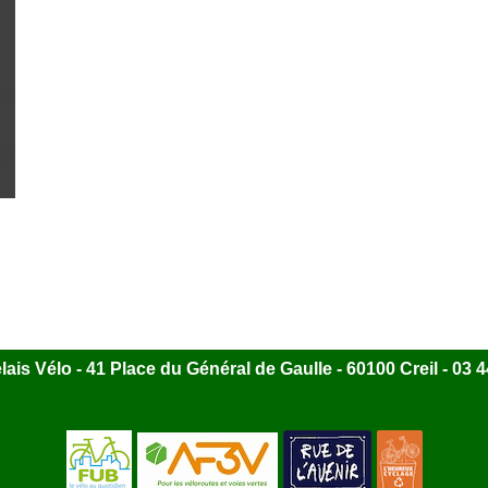
ais Vélo - 41 Place du Général de Gaulle - 60100 Creil - 03