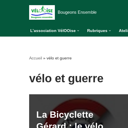
Bougeons Ensemble
Aller
au
L’association VélOOise
Rubriques
Atel
contenu
Accueil
»
vélo et guerre
vélo et guerre
La Bicyclette
Gérard : le vélo