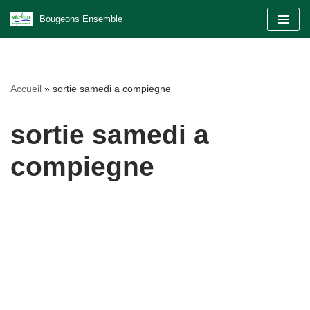
Bougeons Ensemble
Aller
au
contenu
Accueil
»
sortie samedi a compiegne
sortie samedi a
compiegne