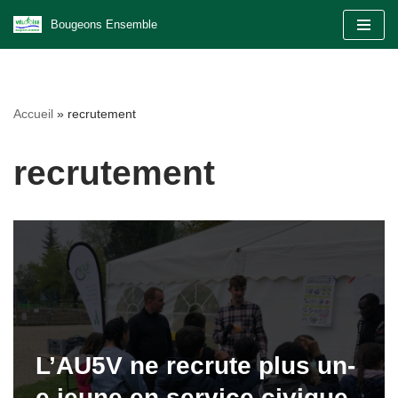
Bougeons Ensemble
Aller
au
contenu
Accueil
»
recrutement
recrutement
L’AU5V ne recrute plus un-
e jeune en service civique